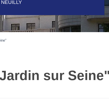
 NEUILLY
ine"
ardin sur Seine",