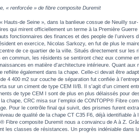
e, « renforcée » de fibre composite Duremit
Hauts-de Seine », dans la banlieue cossue de Neuilly sur- S
naires qui mirent officiellement un terme à la Première Guerr
auts fonctionnaires des finances et des people de l’univers 
ident en exercice, Nicolas Sarkozy, en fut de plus le mair
entre de ce quartier de la ville. Situés directement sur les
rts en commun, les résidents se sentiront chez eux comme 
naissances en matière d’architecture intérieure. Quant aux 
i se reflète également dans la chape. Celle-ci devait être a
e de 4 400 m2 sur couche de séparation fut confiée à l’entre
ta sur un ciment de type CEM II/B. Il s’agit d’un ciment e
ents de type CEM I sont de plus en plus délaissés pour des r
e la chape, CRC misa sur l’emploi de CONTOPP® Fibre composi
e. Pour le contrôle final qui suivit, des prismes furent extr
eau de qualité de la chape CT C35 F6, déjà identifiable à l’o
p® Fibre composite Duremit nous a convaincu de A à Z. Grâce
ent les classes de résistances. Un progrès indéniable dans 