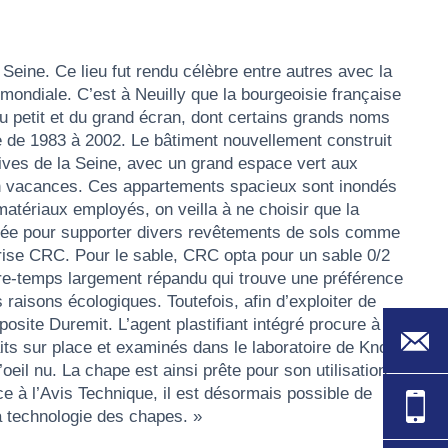
eine. Ce lieu fut rendu célèbre entre autres avec la
e mondiale. C’est à Neuilly que la bourgeoisie française
du petit et du grand écran, dont certains grands noms
e de 1983 à 2002. Le bâtiment nouvellement construit
 rives de la Seine, avec un grand espace vert aux
en vacances. Ces appartements spacieux sont inondés
matériaux employés, on veilla à ne choisir que la
daptée pour supporter divers revêtements de sols comme
prise CRC. Pour le sable, CRC opta pour un sable 0/2
ntre-temps largement répandu qui trouve une préférence
aisons écologiques. Toutefois, afin d’exploiter de
te Duremit. L’agent plastifiant intégré procure à la
aits sur place et examinés dans le laboratoire de Knopp.
eil nu. La chape est ainsi prête pour son utilisation
 à l’Avis Technique, il est désormais possible de
la technologie des chapes. »