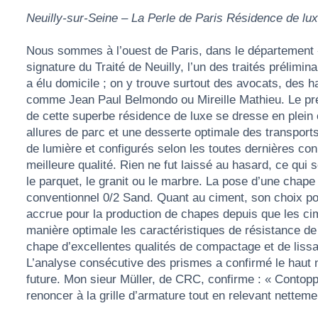
Neuilly-sur-Seine – La Perle de Paris Résidence de lux
Nous sommes à l’ouest de Paris, dans le département « 
signature du Traité de Neuilly, l’un des traités prélimi
a élu domicile ; on y trouve surtout des avocats, des h
comme Jean Paul Belmondo ou Mireille Mathieu. Le prés
de cette superbe résidence de luxe se dresse en plein c
allures de parc et une desserte optimale des transpo
de lumière et configurés selon les toutes dernières con
meilleure qualité. Rien ne fut laissé au hasard, ce qu
le parquet, le granit ou le marbre. La pose d’une chap
conventionnel 0/2 Sand. Quant au ciment, son choix por
accrue pour la production de chapes depuis que les cim
manière optimale les caractéristiques de résistance d
chape d’excellentes qualités de compactage et de lissag
L’analyse consécutive des prismes a confirmé le haut niv
future. Mon sieur Müller, de CRC, confirme : « Contop
renoncer à la grille d’armature tout en relevant nettem