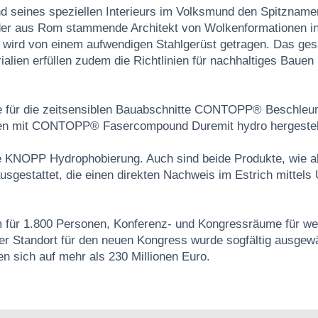
seines speziellen Interieurs im Volksmund den Spitznamen
 der aus Rom stammende Architekt von Wolkenformationen ins
as wird von einem aufwendigen Stahlgerüst getragen. Das g
alien erfüllen zudem die Richtlinien für nachhaltiges Baue
e für die zeitsensiblen Bauabschnitte CONTOPP® Beschleuni
rden mit CONTOPP® Fasercompound Duremit hydro hergestell
te KNOPP Hydrophobierung. Auch sind beide Produkte, wie 
sgestattet, die einen direkten Nachweis im Estrich mitte
 für 1.800 Personen, Konferenz- und Kongressräume für wei
r Standort für den neuen Kongress wurde sogfältig ausgewäh
 sich auf mehr als 230 Millionen Euro.