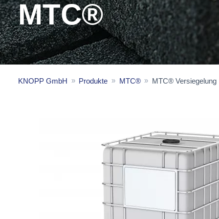
MTC®
KNOPP GmbH
Produkte
MTC®
MTC® Versiegelung