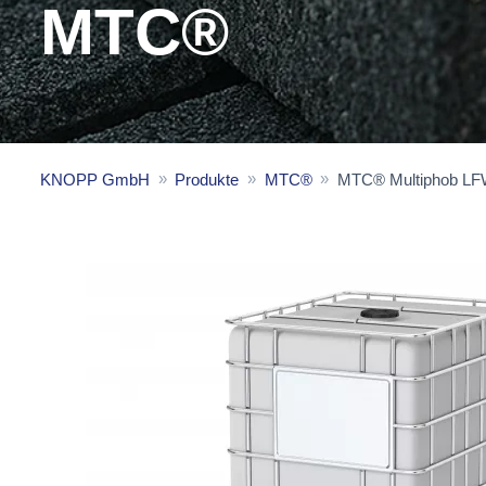
MTC®
KNOPP GmbH
Produkte
MTC®
MTC® Multiphob LF