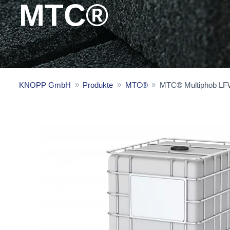
MTC®
KNOPP GmbH
Produkte
MTC®
MTC® Multiphob LF